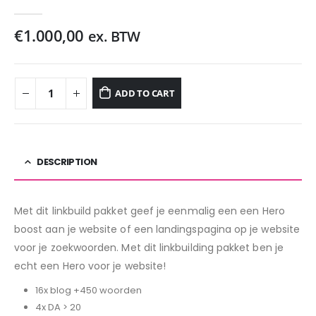
0
out of 5
€
1.000,00
ex. BTW
ADD TO CART
DESCRIPTION
Met dit linkbuild pakket geef je eenmalig een een Hero
boost aan je website of een landingspagina op je website
voor je zoekwoorden. Met dit linkbuilding pakket ben je
echt een Hero voor je website!
16x blog +450 woorden
4x DA > 20