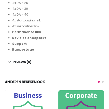
4x DA > 25
4x DA > 30
4x DA > 40
4x startpagina link
4x linkpartner link
Permanente link
Revisies onbeperkt
Support
Rapportage
REVIEWS (0)
ANDEREN BEKEKEN OOK