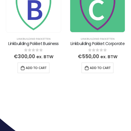
N
LINKBUILDING PAKKETTEN
LINKBUILDING PAKKETTEN
siness
Linkbuilding Pakket Corporate
Linkbuilding Pakket Star
€
550,00
€
160,00
0
out of 5
0
out of 5
TW
ex. BTW
ex. BT
ADD TO CART
ADD TO CART