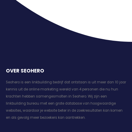
OVER SEOHERO
Seohero is een linkbuilding bedrijf dat ontstaan is uit meer dan 10 jaar
kennis uit de online marketing wereld van 4 personen die nu hun
krachten hebben samengesmolten in Seohero. Wij zijn een
linkbuilding bureau met een grote database van hoogwaardige
websites, waardoor je website beter in de zoekresultaten kan komen
en als gevolg meer bezoekers kan aantrekken.