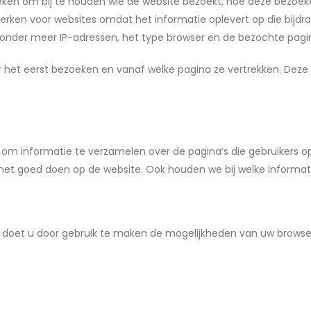
eken om bij te houden wie de website bezoekt, hoe deze bezoeke
erken voor websites omdat het informatie oplevert op die bijdra
it onder meer IP-adressen, het type browser en de bezochte pagin
het eerst bezoeken en vanaf welke pagina ze vertrekken. Deze 
e om informatie te verzamelen over de pagina’s die gebruikers 
het goed doen op de website. Ook houden we bij welke informati
at doet u door gebruik te maken de mogelijkheden van uw browse