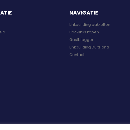
ATIE
NAVIGATIE
Linkbuilding pakketten
eid
Backlinks kopen
Gastblogger
Linkbuilding Duitsland
Contact