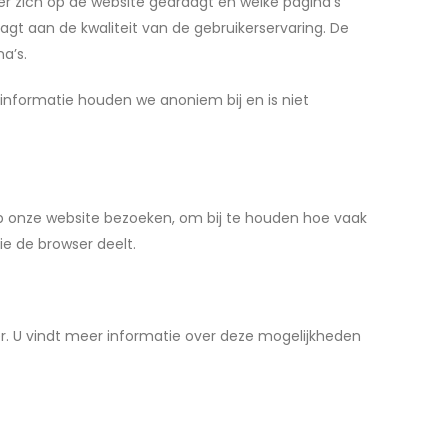
r zich op de website gedraagt en welke pagina’s
agt aan de kwaliteit van de gebruikerservaring. De
a’s.
informatie houden we anoniem bij en is niet
op onze website bezoeken, om bij te houden hoe vaak
e de browser deelt.
r. U vindt meer informatie over deze mogelijkheden