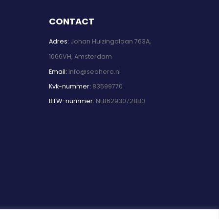
CONTACT
Adres:
Johan Huizingalaan 763A,
1066VH, Amsterdam
Email:
info@seohero.nl
Kvk-nummer:
83599770
BTW-nummer:
NL862930728B0