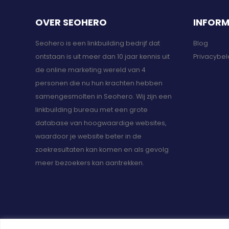
OVER SEOHERO
INFORM
Seohero is een linkbuilding bedrijf dat
Blog
ontstaan is uit meer dan 10 jaar kennis uit
Privacybel
de online marketing wereld van 4
personen die nu hun krachten hebben
samengesmolten in Seohero. Wij zijn een
linkbuilding bureau met een grote
database van hoogwaardige websites,
waardoor je website beter in de
zoekresultaten kan komen en als gevolg
meer bezoekers kan aantrekken.