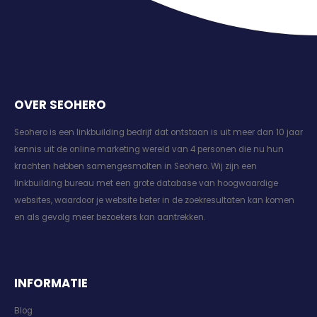
OVER SEOHERO
Seohero is een linkbuilding bedrijf dat ontstaan is uit meer dan 10 jaar
kennis uit de online marketing wereld van 4 personen die nu hun
krachten hebben samengesmolten in Seohero. Wij zijn een
linkbuilding bureau met een grote database van hoogwaardige
websites, waardoor je website beter in de zoekresultaten kan komen
en als gevolg meer bezoekers kan aantrekken.
INFORMATIE
Blog